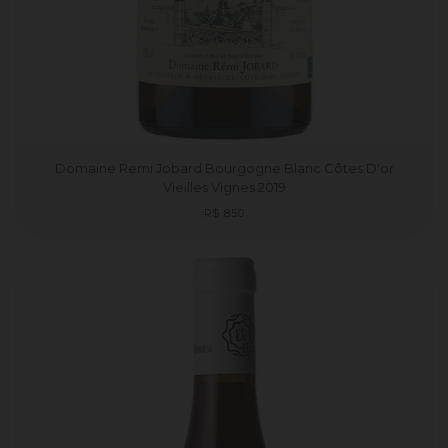
Domaine Remi Jobard Bourgogne Blanc Côtes D'or
Vieilles Vignes 2019
Preço
R$ 850
normal