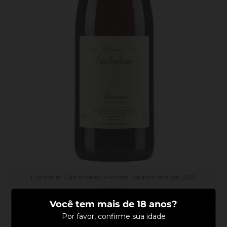
Domaine Guiberteau-Romain Saumur Rouge 2022
Preço
R$ 420
normal
Você tem mais de 18 anos?
Por favor, confirme sua idade