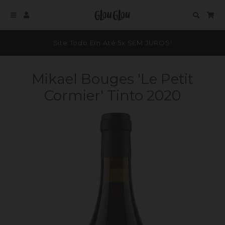
Glou Glou
Menu
Entrar
Procura
Car
Site Todo Em Até 5x SEM JUROS!
Mikael Bouges 'le Petit
Cormier' Tinto 2020