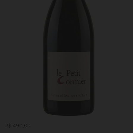
Preço
Preço
R$ 490,00
normal
promocional