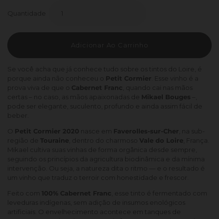
Quantidade
Adicionar Ao Carrinho
Se você acha que já conhece tudo sobre os tintos do Loire, é
porque ainda não conheceu o
Petit Cormier
. Esse vinho é a
prova viva de que o
Cabernet Franc
, quando cai nas mãos
certas – no caso, as mãos apaixonadas de
Mikael Bouges
–,
pode ser elegante, suculento, profundo e ainda assim fácil de
beber.
O
Petit Cormier 2020
nasce em
Faverolles-sur-Cher
, na sub-
região de
Touraine
, dentro do charmoso
Vale do Loire
, França.
Mikael cultiva suas vinhas de forma orgânica desde sempre,
seguindo os princípios da agricultura biodinâmica e da mínima
intervenção. Ou seja, a natureza dita o ritmo — e o resultado é
um vinho que traduz o terroir com honestidade e frescor.
Feito com
100% Cabernet Franc
, esse tinto é fermentado com
leveduras indígenas, sem adição de insumos enológicos
artificiais. O envelhecimento acontece em tanques de