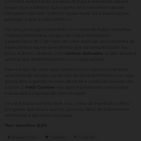
concreto, respeitando a pureza da fruta e mantendo aquele
toque cru e autêntico que a gente ama nos vinhos naturais.
Filtragem? Não tem. Sulfitos? Quase nada. Só o essencial pra
proteger o que a vinha ofereceu.
No nariz, já chega encantando com notas de frutas vermelhas
maduras (framboesa, cereja), um toque herbal bem
característico do Cab Franc do Loire, além de uma pitadinha de
especiarias e aquele leve terroso que dá complexidade. Na
boca, é direto, vibrante, com
taninos delicados
, acidez afiada e
um final que lembra fruta fresca mordida na hora.
Esse é o tipo de vinho que combina com momentos simples:
uma mesa de amigos, ou um pôr do sol despretensioso,ou seja,
dá pra abrir a garrafa no meio da tarde e continuar sorrindo até
a noite. O
Petit Cormier
não quer impressionar com pompa,
mas acaba conquistando com verdade.
Se você busca um tinto leve, vivo, cheio de expressão e feito
por gente que ama o que faz, já achou. Abra, sirva levemente
refrescado e aproveite o passeio.
Teor alcoólico
13,5%
Compartilhar
Compartilhar
Tweetar
Tweetar
Pinterest
Pin