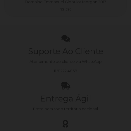
Domaine Emmanuel Giboulot Morgon 2017
Preço
R$ 590
normal
Suporte Ao Cliente
Atendimento ao cliente via WhatsApp
11 91222 4858
Entrega Ágil
Frete para todo território nacional