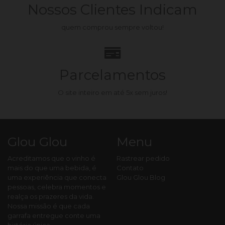
Nossos Clientes Indicam
quem comprou sempre voltou!
Parcelamentos
O site inteiro em até 5x sem juros!
Glou Glou
Menu
Acreditamos que o vinho é
Rastrear pedido
mais do que uma bebida, é
Contato
uma experiência que conecta
Glou Glou Blog
pessoas, celebra momentos e
realça os prazeres da vida.
Nossa missão é que cada
garrafa entregue conte uma