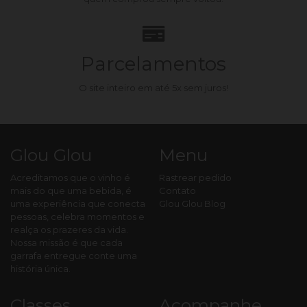
Parcelamentos
O site inteiro em até 5x sem juros!
Glou Glou
Menu
Acreditamos que o vinho é
Rastrear pedido
mais do que uma bebida, é
Contato
uma experiência que conecta
Glou Glou Blog
pessoas, celebra momentos e
realça os prazeres da vida.
Nossa missão é que cada
garrafa entregue conte uma
história única.
Classes
Acompanhe