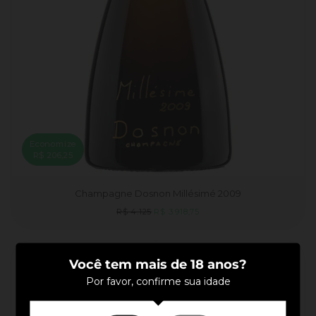
Economize
R$ 206,25
Champagne Dosnon Millésimé 2009
Preço
Preço
R$ 4.125
R$ 3.918,75
normal
promocional
Você tem mais de 18 anos?
Por favor, confirme sua idade