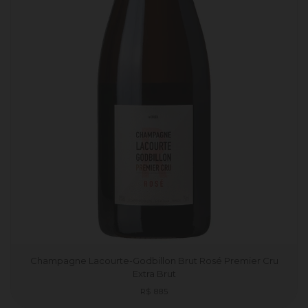
Champagne Lacourte-Godbillon Brut Rosé Premier Cru
Extra Brut
Preço
R$ 885
normal