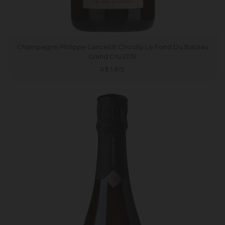
Champagne Philippe Lancelot Chouilly Le Fond Du Bateau
Grand Cru 2019
Preço
R$ 1.875
normal