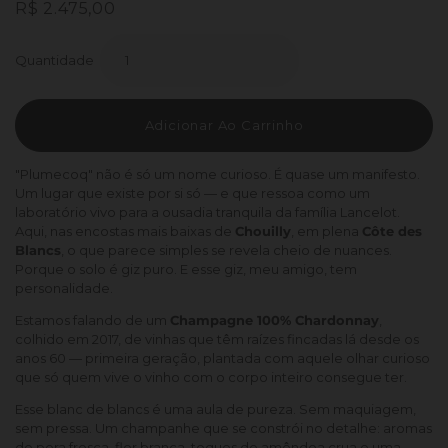
Preço
Preço
R$ 2.475,00
normal
promocional
Quantidade
Adicionar Ao Carrinho
"Plumecoq" não é só um nome curioso. É quase um manifesto.
Um lugar que existe por si só — e que ressoa como um
laboratório vivo para a ousadia tranquila da família Lancelot.
Aqui, nas encostas mais baixas de
Chouilly
, em plena
Côte des
Blancs
, o que parece simples se revela cheio de nuances.
Porque o solo é giz puro. E esse giz, meu amigo, tem
personalidade.
Estamos falando de um
Champagne 100% Chardonnay
,
colhido em 2017, de vinhas que têm raízes fincadas lá desde os
anos 60 — primeira geração, plantada com aquele olhar curioso
que só quem vive o vinho com o corpo inteiro consegue ter.
Esse blanc de blancs é uma aula de pureza. Sem maquiagem,
sem pressa. Um champanhe que se constrói no detalhe: aromas
de pera fresca, flor branca, toques de amêndoa crua e uma