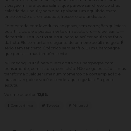
vibração mineral quase salina, que parece sair direto do chão
calcário de Chouilly para o seu paladar. Um equilíbrio exato
entre tensão e cremosidade, frescor e profundidade.
Fermentado com leveduras indígenas, sem correções químicas
ou artifícios, ele é praticamente um retrato cru — e belíssimo —
do terroir. O estilo?
Extra Brut
, porque açúcar aqui só se for o
da fruta. Ele se mantém elegante do primeiro ao último gole. É
sério sem ser chato. É técnico sem ser frio. É um Champagne
que pensa — mas também sente.
"Plumecoq" 2017 é para quem gosta de Champagne com
pensamento, com história, com chão. Não exige ocasião — mas
transforma qualquer uma num momento de contemplação e
prazer. Um gole e você entende: aqui, o giz fala. E a gente
escuta.
Volume acoolico
12,5%
Compartilhar
Compartilhar
Tweetar
Tweetar
Pinterest
Pin
No
No
Facebook
Pinterest