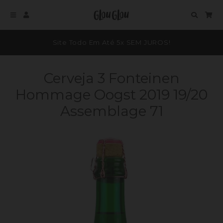
Glou Glou
Menu
Entrar
Procura
Car
Site Todo Em Até 5x SEM JUROS!
Cerveja 3 Fonteinen
Hommage Oogst 2019 19/20
Assemblage 71