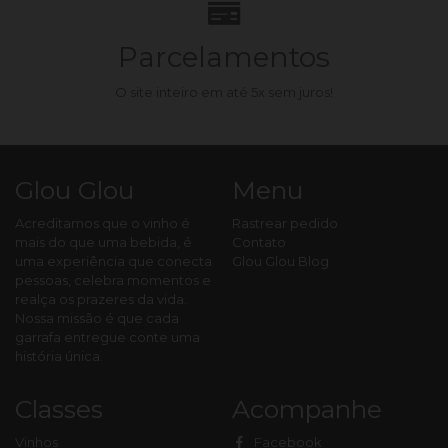
Parcelamentos
O site inteiro em até 5x sem juros!
Glou Glou
Menu
Acreditamos que o vinho é
Rastrear pedido
mais do que uma bebida, é
Contato
uma experiência que conecta
Glou Glou Blog
pessoas, celebra momentos e
realça os prazeres da vida.
Nossa missão é que cada
garrafa entregue conte uma
história única.
Classes
Acompanhe
Vinhos
Facebook