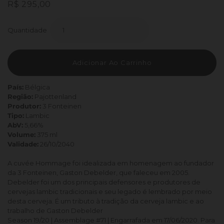
Preço
Preço
R$ 295,00
normal
promocional
Quantidade
Adicionar Ao Carrinho
País:
Bélgica
Região:
Pajottenland
Produtor:
3 Fonteinen
Tipo:
Lambic
AbV:
5,66%
Volume:
375 ml
Validade:
26/10/2040
A cuvée Hommage foi idealizada em homenagem ao fundador
da 3 Fonteinen, Gaston Debelder, que faleceu em 2005.
Debelder foi um dos principais defensores e produtores de
cervejas lambic tradicionais e seu legado é lembrado por meio
desta cerveja. É um tributo à tradição da cerveja lambic e ao
trabalho de Gaston Debelder
Season 19/20 | Assemblage #71 | Engarrafada em 17/06/2020. Para